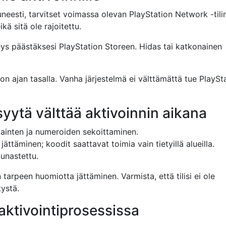
neesti, tarvitset voimassa olevan PlayStation Network -tilin
kä sitä ole rajoitettu.
teys päästäksesi PlayStation Storeen. Hidas tai katkonainen
 on ajan tasalla. Vanha järjestelmä ei välttämättä tue PlaySt
 syytä välttää aktivoinnin aikana
jainten ja numeroiden sekoittaminen.
jättäminen; koodit saattavat toimia vain tietyillä alueilla.
lunastettu.
 tarpeen huomiotta jättäminen. Varmista, että tilisi ei ole
tystä.
aktivointiprosessissa