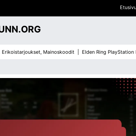
Etusiv
UNN.ORG
oistarjoukset, Mainoskoodit |
Elden Ring PlayStation Digita