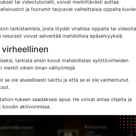
kset tai videotutorialit, voivat merkittävästi auttaa
lisivustot ja foorumit tarjoavat vaiheittaisia oppaita kuvie
on tarkistamista, josta löydät virallisia oppaita tai videoita
ä resurssit voivat selventää mahdollisia epäselvyyksiä.
 virheellinen
iseksi, tarkista ensin koodi mahdollisten syöttövirheiden
i merkit oikein ilman välilyöntejä.
i se ole alueellisesti lukittu ja että se ei ole vanhentunut.
ksot.
tation-tukeen saadaksesi apua. He voivat antaa ohjeita ja
 koodin aktivoinnissa.