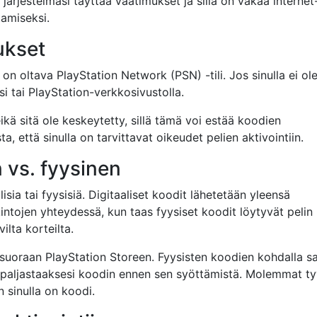
järjestelmäsi täyttää vaatimukset ja sillä on vakaa internet
tamiseksi.
ukset
 on oltava PlayStation Network (PSN) -tili. Jos sinulla ei ol
asi tai PlayStation-verkkosivustolla.
ikä sitä ole keskeytetty, sillä tämä voi estää koodien
a, että sinulla on tarvittavat oikeudet pelien aktivointiin.
n vs. fyysinen
isia tai fyysisiä. Digitaaliset koodit lähetetään yleensä
ntojen yhteydessä, kun taas fyysiset koodit löytyvät pelin
ilta korteilta.
e suoraan PlayStation Storeen. Fyysisten koodien kohdalla s
paljastaaksesi koodin ennen sen syöttämistä. Molemmat ty
 sinulla on koodi.