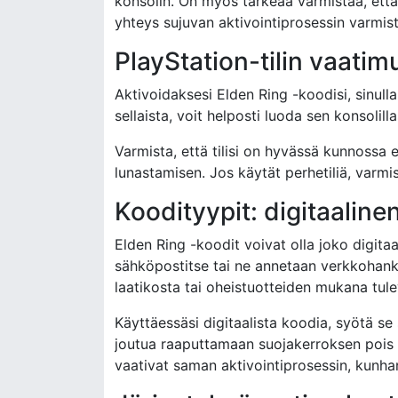
konsolin. On myös tärkeää varmistaa, että 
yhteys sujuvan aktivointiprosessin varmis
PlayStation-tilin vaatim
Aktivoidaksesi Elden Ring -koodisi, sinulla
sellaista, voit helposti luoda sen konsolill
Varmista, että tilisi on hyvässä kunnossa e
lunastamisen. Jos käytät perhetiliä, varmist
Koodityypit: digitaaline
Elden Ring -koodit voivat olla joko digitaal
sähköpostitse tai ne annetaan verkkohanki
laatikosta tai oheistuotteiden mukana tulev
Käyttäessäsi digitaalista koodia, syötä s
joutua raaputtamaan suojakerroksen pois 
vaativat saman aktivointiprosessin, kunhan