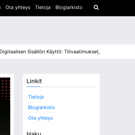
u
Ota yhteys
Tietoja
Blogiarkisto
alisen Sisällön Käyttö: Tilivaatimukset, Latausprosessi, Si
Linkit
Tietoja
Blogiarkisto
Ota yhteys
Haku