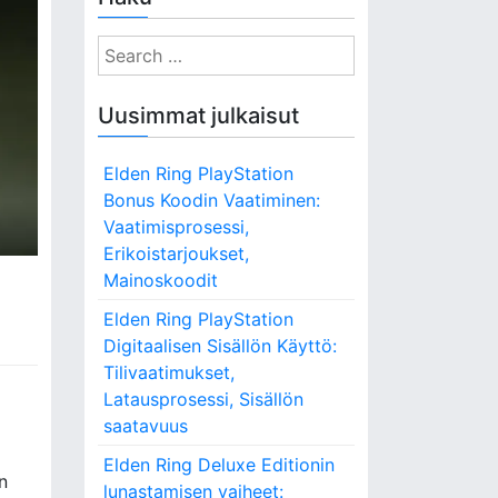
S
e
a
Uusimmat julkaisut
r
c
Elden Ring PlayStation
h
Bonus Koodin Vaatiminen:
f
Vaatimisprosessi,
o
Erikoistarjoukset,
r
Mainoskoodit
:
Elden Ring PlayStation
Digitaalisen Sisällön Käyttö:
Tilivaatimukset,
Latausprosessi, Sisällön
saatavuus
Elden Ring Deluxe Editionin
n
lunastamisen vaiheet: