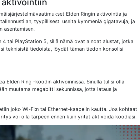
aktivointiin
mäisjärjestelmävaatimukset Elden Ringin aktivointia ja
tallennustilan, tyypillisesti useita kymmeniä gigatavuja, ja
n asentamisen.
 4 tai PlayStation 5, sillä nämä ovat ainoat alustat, jotka
si teknisistä tiedoista, löydät tämän tiedon konsolisi
t
 Elden Ring -koodin aktivoinnissa. Sinulla tulisi olla
ään muutama megabitti sekunnissa, jotta lataus ja
etiin joko Wi-Fi:n tai Ethernet-kaapelin kautta. Jos kohtaat
tys voi olla tarpeen ennen kuin yrität aktivoida koodiasi.