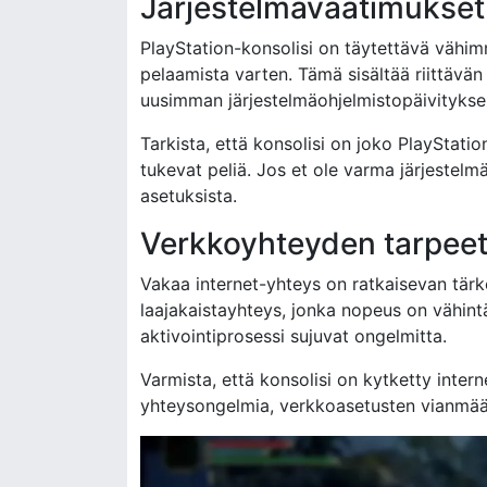
Järjestelmävaatimukset 
PlayStation-konsolisi on täytettävä vähim
pelaamista varten. Tämä sisältää riittävän 
uusimman järjestelmäohjelmistopäivitykse
Tarkista, että konsolisi on joko PlayStation
tukevat peliä. Jos et ole varma järjestelmä
asetuksista.
Verkkoyhteyden tarpee
Vakaa internet-yhteys on ratkaisevan tärkeä
laajakaistayhteys, jonka nopeus on vähint
aktivointiprosessi sujuvat ongelmitta.
Varmista, että konsolisi on kytketty intern
yhteysongelmia, verkkoasetusten vianmääri