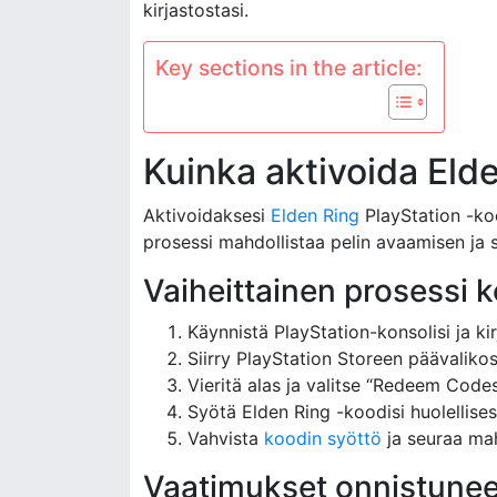
kirjastostasi.
Key sections in the article:
Kuinka aktivoida Eld
Aktivoidaksesi
Elden Ring
PlayStation -ko
prosessi mahdollistaa pelin avaamisen ja 
Vaiheittainen prosessi k
Käynnistä PlayStation-konsolisi ja kir
Siirry PlayStation Storeen päävalikos
Vieritä alas ja valitse “Redeem Codes
Syötä Elden Ring -koodisi huolellisesti
Vahvista
koodin syöttö
ja seuraa mah
Vaatimukset onnistuneell