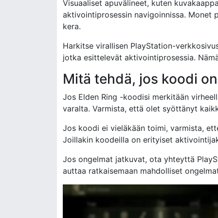
Visuaaliset apuvälineet, kuten kuvakaappau
aktivointiprosessin navigoinnissa. Monet pe
kera.
Harkitse virallisen PlayStation-verkkosivust
jotka esittelevät aktivointiprosessia. Näm
Mitä tehdä, jos koodi on
Jos Elden Ring -koodisi merkitään virheell
varalta. Varmista, että olet syöttänyt kaikk
Jos koodi ei vieläkään toimi, varmista, ette
Joillakin koodeilla on erityiset aktivointija
Jos ongelmat jatkuvat, ota yhteyttä PlayS
auttaa ratkaisemaan mahdolliset ongelmat