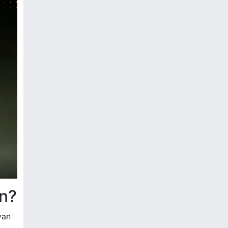
in?
van