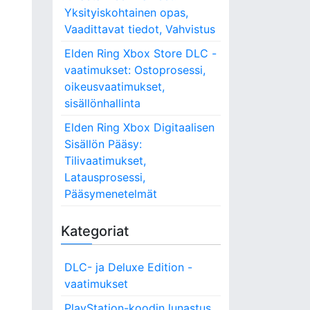
Yksityiskohtainen opas,
Vaadittavat tiedot, Vahvistus
Elden Ring Xbox Store DLC -
vaatimukset: Ostoprosessi,
oikeusvaatimukset,
sisällönhallinta
Elden Ring Xbox Digitaalisen
ä
Sisällön Pääsy:
Tilivaatimukset,
Latausprosessi,
Pääsymenetelmät
Kategoriat
DLC- ja Deluxe Edition -
vaatimukset
PlayStation-koodin lunastus